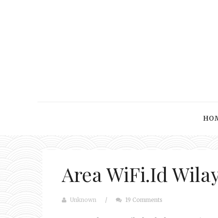
HO
Area WiFi.Id Wila
Unknown
/
19 Comments