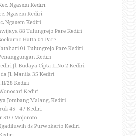
Kec. Ngasem Kediri
ec. Ngasem Kediri
c. Ngasem Kediri
awijaya 88 Tulungrejo Pare Kediri
 Soekarno Hatta 01 Pare
Matahari 01 Tulungrejo Pare Kediri
 Penanggungan Kediri
iri Jl. Budaya Cipta II.No 2 Kediri
a Jl. Manila 35 Kediri
 II/28 Kediri
Wonosari Kediri
ya Jombang Malang, Kediri
uk 45 - 47 Kediri
er STO Mojoroto
Ngadiluwih ds Purwokerto Kediri
Kediri