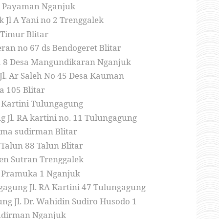
el. Payaman Nganjuk
 Jl A Yani no 2 Trenggalek
Timur Blitar
ran no 67 ds Bendogeret Blitar
ka 8 Desa Mangundikaran Nganjuk
Jl. Ar Saleh No 45 Desa Kauman
a 105 Blitar
 Kartini Tulungagung
 Jl. RA kartini no. 11 Tulungagung
ima sudirman Blitar
 Talun 88 Talun Blitar
rjen Sutran Trenggalek
. Pramuka 1 Nganjuk
agung Jl. RA Kartini 47 Tulungagung
ng Jl. Dr. Wahidin Sudiro Husodo 1
 Sudirman Nganjuk