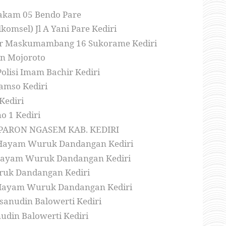
hakam 05 Bendo Pare
komsel) Jl A Yani Pare Kediri
ngkar Maskumambang 16 Sukorame Kediri
an Mojoroto
olisi Imam Bachir Kediri
tamso Kediri
Kediri
o 1 Kediri
SA PARON NGASEM KAB. KEDIRI
Jl Hayam Wuruk Dandangan Kediri
l Hayam Wuruk Dandangan Kediri
uruk Dandangan Kediri
Jl Hayam Wuruk Dandangan Kediri
asanudin Balowerti Kediri
nudin Balowerti Kediri