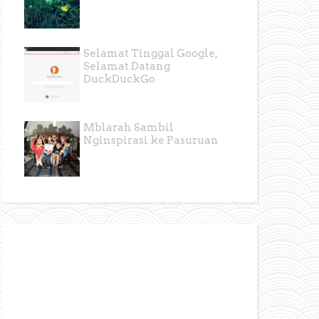
Selamat Tinggal Google,
Selamat Datang
DuckDuckGo
Mblarah Sambil
Nginspirasi ke Pasuruan