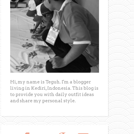
Hi, my name is Teguh. I'm a blogger
living in Kediri, Indonesia. This blog is
to provide you with daily outfit ideas
and share my personal style.