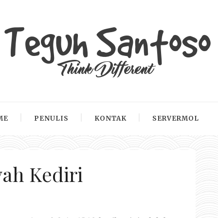
ME
PENULIS
KONTAK
SERVERMOL
yah Kediri