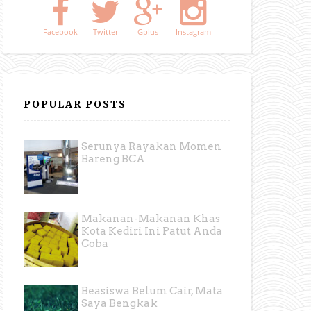
Facebook
Twitter
Gplus
Instagram
POPULAR POSTS
Serunya Rayakan Momen
Bareng BCA
Makanan-Makanan Khas
Kota Kediri Ini Patut Anda
Coba
Beasiswa Belum Cair, Mata
Saya Bengkak