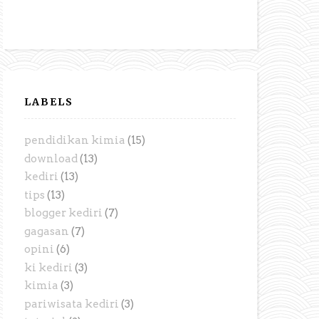
LABELS
pendidikan kimia
(15)
download
(13)
kediri
(13)
tips
(13)
blogger kediri
(7)
gagasan
(7)
opini
(6)
ki kediri
(3)
kimia
(3)
pariwisata kediri
(3)