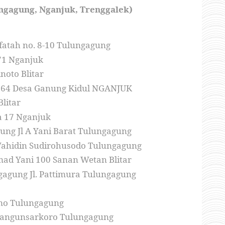
ungagung, Nganjuk, Trenggalek)
 fatah no. 8-10 Tulungagung
171 Nganjuk
noto Blitar
is 64 Desa Ganung Kidul NGANJUK
Blitar
a 17 Nganjuk
ng Jl A Yani Barat Tulungagung
 Wahidin Sudirohusodo Tulungagung
hmad Yani 100 Sanan Wetan Blitar
gung Jl. Pattimura Tulungagung
omo Tulungagung
 Mangunsarkoro Tulungagung